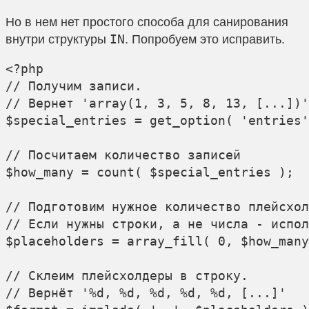
Но в нем нет простого способа для санирования
внутри структуры
. Попробуем это исправить.
IN
<?php

// Получим записи.

// Вернет 'array(1, 3, 5, 8, 13, [...])'

$special_entries = get_option( 'entries'
// Посчитаем количество записей

$how_many = count( $special_entries );

// Подготовим нужное количество плейсхол
// Если нужны строки, а не числа - испол
$placeholders = array_fill( 0, $how_many
// Склеим плейсхолдеры в строку.

// Вернёт '%d, %d, %d, %d, %d, [...]'
