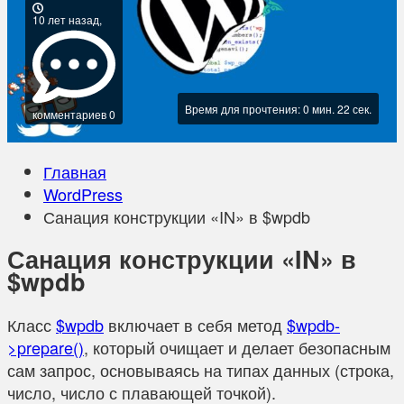
10 лет назад,
Время для прочтения: 0 мин. 22 сек.
комментариев 0
Главная
WordPress
Санация конструкции «IN» в $wpdb
Санация конструкции «IN» в
$wpdb
Класс
$wpdb
включает в себя метод
$wpdb-
>prepare()
, который очищает и делает безопасным
сам запрос, основываясь на типах данных (строка,
число, число с плавающей точкой).