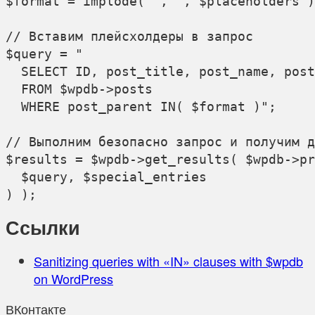
$format = implode( ', ', $placeholders )
// Вставим плейсхолдеры в запрос

$query = "

  SELECT ID, post_title, post_name, post
  FROM $wpdb->posts 

  WHERE post_parent IN( $format )";

// Выполним безопасно запрос и получим д
$results = $wpdb->get_results( $wpdb->pr
  $query, $special_entries

Ссылки
Sanitizing queries with «IN» clauses with $wpdb
on WordPress
ВКонтакте