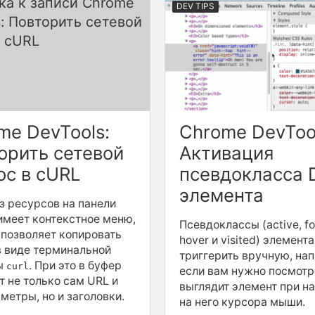
DEV TIPS
me DevTools:
Chrome DevToo
орить сетевой
Активация
ос в cURL
псевдокласса
элемента
з ресурсов на панели
меет контекстное меню,
Псевдоклассы (active, fo
 позволяет копировать
hover и visited) элемент
в виде терминальной
триггерить вручную, на
ы
. При это в буфер
curl
если вам нужно посмотр
т не только сам URL и
выглядит элемент при н
метры, но и заголовки.
на него курсора мыши.