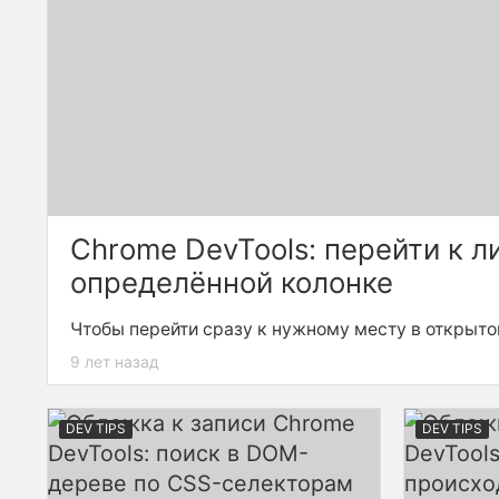
Chrome DevTools: перейти к л
определённой колонке
Чтобы перейти сразу к нужному месту в открыто
«Sources», воспользуйтесь хоткеем
, у
Cmd + O
9 лет назад
позицию в формате
:строка:столбец
.
DEV TIPS
DEV TIPS