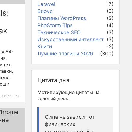
Laravel
(7)
Вирус
(6)
ls:
Плагины WordPress
(5)
PhpStorm Tips
(4)
ак
Техническое SEO
(3)
Искусственный интеллект
(3)
Книги
(2)
ase64-
Лучшие плагины 2026
(300)
ия,
ице в
тавки,
легко
Цитата дня
мощи
Мотивирующие цитаты на
ариев нет
каждый день.
Сила не зависит от
физических
возможностей. Ее