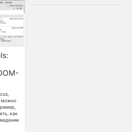
ls:
 DOM-
cus,
а можно
пример,
еть, как
аведении