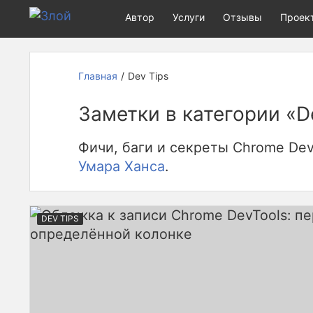
Верх
Автор
Услуги
Отзывы
Проек
страницы
Главная
Dev Tips
Заметки в категории «D
Фичи, баги и секреты Chrome Deve
Умара Ханса
.
DEV TIPS