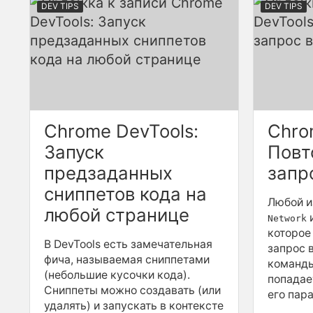
DEV TIPS
DEV TIPS
Chrome DevTools:
Chro
Запуск
Повт
предзаданных
запр
сниппетов кода на
Любой и
любой странице
и
Network
которое
В DevTools есть замечательная
запрос 
фича, называемая сниппетами
команд
(небольшие кусочки кода).
попадае
Сниппеты можно создавать (или
его пара
удалять) и запускать в контексте