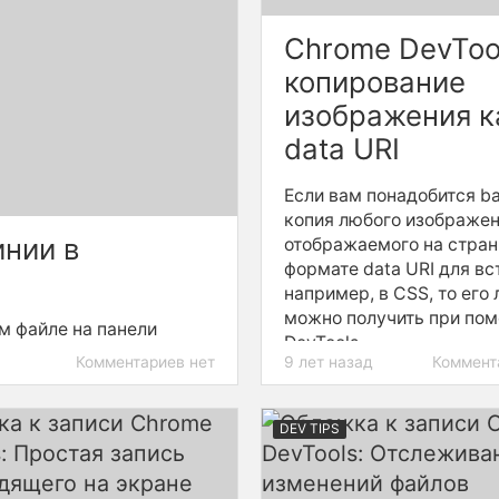
Chrome DevToo
копирование
изображения к
data URI
Если вам понадобится b
копия любого изображен
инии в
отображаемого на стран
формате data URI для вс
например, в CSS, то его 
можно получить при по
м файле на панели
DevTools.
казав желаемую
Комментариев нет
9 лет назад
Коммент
DEV TIPS