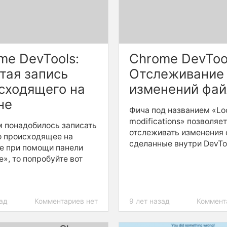
me DevTools:
Chrome DevToo
тая запись
Отслеживание
сходящего на
изменений фай
не
Фича под названием «Lo
modifications» позволяе
м понадобилось записать
отслеживать изменения 
о происходящее на
сделанные внутри DevToo
е при помощи панели
e», то попробуйте вот
зад
Комментариев нет
9 лет назад
Коммент