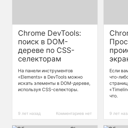
Chrome DevTools:
Chro
поиск в DOM-
Прос
дереве по CSS-
прои
селекторам
экра
На панели инструментов
Если ва
«Elements» в DevTools можно
что-либ
искать элементы в DOM-дереве,
страниц
используя CSS-селекторы.
«Timelin
что.
9 лет назад
Комментариев нет
9 лет на