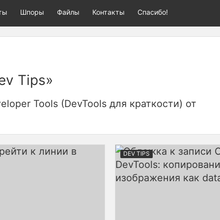
ты
Шпоры
Файлы
Контакты
Спасибо!
ev Tips»
loper Tools (DevTools для краткости) от
DEV TIPS