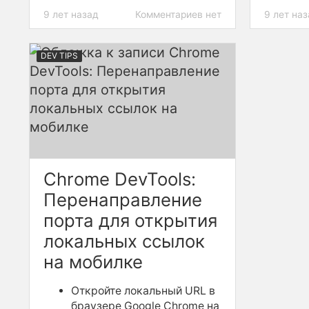
При жел
любой веб-страницы (что,
9 лет назад
Комментариев нет
9 лет на
строки 
согласитесь, удобнее, чем
можно п
каждый раз набирать один и тот
жмакат
же код в консоли браузера).
DEV TIPS
В приме
Numbers
Chrome DevTools:
Перенаправление
порта для открытия
локальных ссылок
на мобилке
Откройте локальный URL в
браузере Google Chrome на