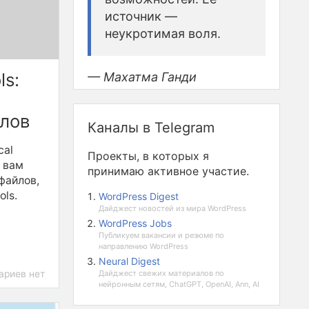
источник —
неукротимая воля.
ls:
— Махатма Ганди
лов
Каналы в Telegram
cal
Проекты, в которых я
т вам
принимаю активное участие.
файлов,
ls.
WordPress Digest
Дайджест новостей из мира WordPress
WordPress Jobs
Публикуем вакансии и резюме по
направлению WordPress
Neural Digest
ариев нет
Дайджест свежих материалов по
нейронным сетям, ChatGPT, OpenAI, Ann, AI