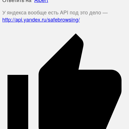
У яндекса вообще есть API под это дело —
http://api.yandex.ru/safebrowsing/