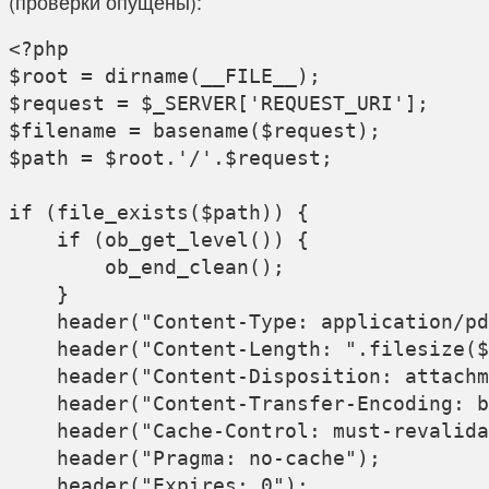
(проверки опущены):
<?php

$root = dirname(__FILE__);

$request = $_SERVER['REQUEST_URI'];

$filename = basename($request);

$path = $root.'/'.$request;

if (file_exists($path)) {

    if (ob_get_level()) {

        ob_end_clean();

    }

    header("Content-Type: application/pd
    header("Content-Length: ".filesize($
    header("Content-Disposition: attachm
    header("Content-Transfer-Encoding: b
    header("Cache-Control: must-revalida
    header("Pragma: no-cache");

    header("Expires: 0");
