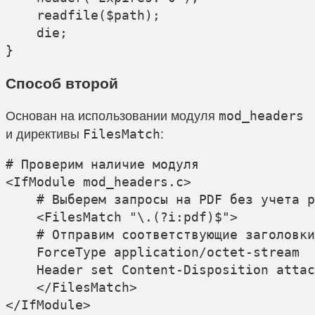
    readfile($path);

    die;

Способ второй
Основан на использовании модуля
mod_headers
и директивы
:
FilesMatch
# Проверим наличие модуля

<IfModule mod_headers.c>

    # Выберем запросы на PDF без учета р
    <FilesMatch "\.(?i:pdf)$">

    # Отправим соответствующие заголовки

    ForceType application/octet-stream

    Header set Content-Disposition attac
    </FilesMatch>
