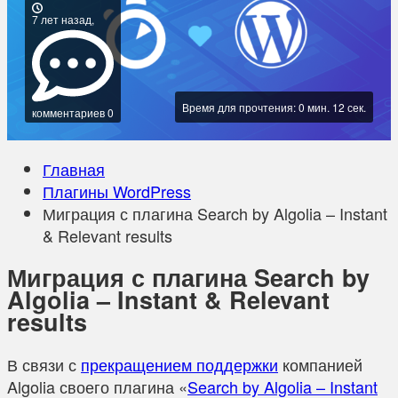
7 лет назад,
Время для прочтения: 0 мин. 12 сек.
комментариев 0
Главная
Плагины WordPress
Миграция с плагина Search by Algolia – Instant
& Relevant results
Миграция с плагина Search by
Algolia – Instant & Relevant
results
В связи с
прекращением поддержки
компанией
Algolia своего плагина «
Search by Algolia – Instant