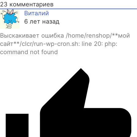
23
комментариев
Виталий
6 лет назад
Выскакивает ошибка /home/renshop/**мой
сайт**/clcr/run-wp-cron.sh: line 20: php:
command not found