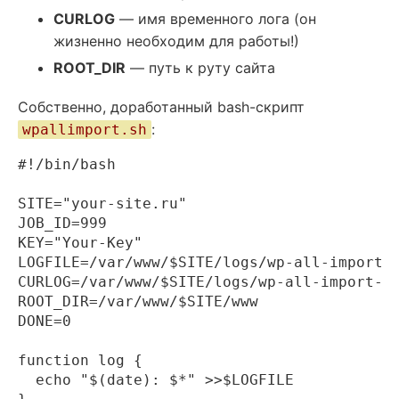
CURLOG
— имя временного лога (он
жизненно необходим для работы!)
ROOT_DIR
— путь к руту сайта
Собственно, доработанный bash-скрипт
:
wpallimport.sh
#!/bin/bash

SITE="your-site.ru"

JOB_ID=999

KEY="Your-Key"

LOGFILE=/var/www/$SITE/logs/wp-all-import.l
CURLOG=/var/www/$SITE/logs/wp-all-import-$J
ROOT_DIR=/var/www/$SITE/www

DONE=0

function log {

  echo "$(date): $*" >>$LOGFILE
