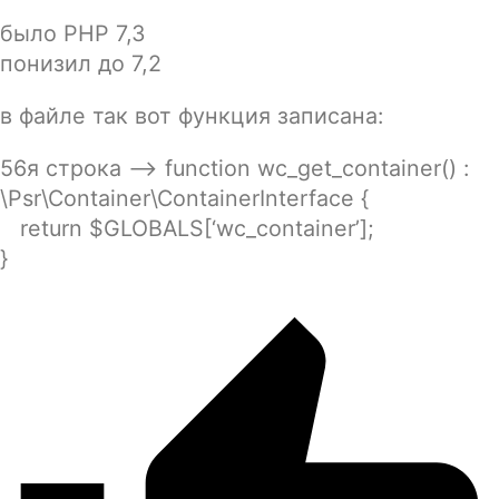
было PHP 7,3
понизил до 7,2
в файле так вот функция записана:
56я строка —> function wc_get_container() :
\Psr\Container\ContainerInterface {
return $GLOBALS[‘wc_container’];
}