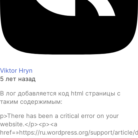
Viktor Hryn
5 лет назад
В лог добавляется код html страницы с
таким содержимым:
p>There has been a critical error on your
website.</p><p><a
href=»https://ru.wordpress.org/support/article