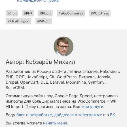
Cron
PHP
Plugin
WooCommerce
WordPress
WP All Import
WP-CLI
Автор:
Кобзарёв Михаил
Разработчик из России с 20-ти летним стажем. Работаю с
PHP, ООП, JavaScript, Git, WordPress, Битрикс, Joomla,
Drupal, OpenCart, DLE, Laravel, Moonshine, Symfony,
SuiteCRM.
Оптимизирую сайты под Google Page Speed, настраиваю
импорты для больших магазинов на WooCommerce + WP
All Import. Пишу плагины на заказ. Все
мои услуги
.
Веду
блог о разработке
,
дайджест в телеграмме
и в
ВК
.
Вы всегда можете
нанять меня
.