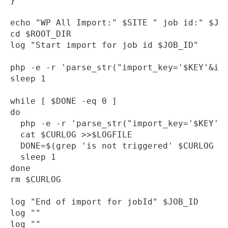
}

echo "WP All Import:" $SITE " job id:" $JOB
cd $ROOT_DIR

log "Start import for job id $JOB_ID"

php -e -r 'parse_str("import_key='$KEY'&imp
sleep 1

while [ $DONE -eq 0 ]

do

  php -e -r 'parse_str("import_key='$KEY'&i
  cat $CURLOG >>$LOGFILE

  DONE=$(grep 'is not triggered' $CURLOG | 
  sleep 1

done

rm $CURLOG

log "End of import for jobId" $JOB_ID

log ""
