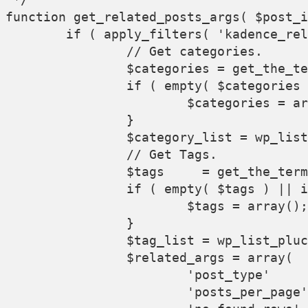
function get_related_posts_args( $post_i
	if ( apply_filters( 'kadence_related_posts_use_tags', true ) ) {

		// Get categories.

		$categories = get_the_terms( $post_id, 'category' );

		if ( empty( $categories ) || is_wp_error( $categories ) ) {

			$categories = array();

		}

		$category_list = wp_list_pluck( $categories, 'slug' );

		// Get Tags.

		$tags     = get_the_terms( $post_id, 'post_tag' );

		if ( empty( $tags ) || is_wp_error( $tags ) ) {

			$tags = array();

		}

		$tag_list = wp_list_pluck( $tags, 'slug' );

		$related_args = array(

			'post_type'              => 'post',

			'posts_per_page'         => 6,
