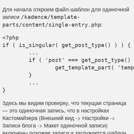
Для начала откроем файл-шаблон для одиночной
записи
/kadence/template-
:
parts/content/single-entry.php
<?php

if ( is_singular( get_post_type() ) ) {

	...

	if ( 'post' === get_post_type() && kadence()->option( 'post_related' ) ) {

		get_template_part( 'template-parts/content/entry_related', get_post_type() );

	}

	...

Здесь мы видим проверку, что текущая страница
— это одиночная запись, что в настройках
Кастомайзера (Внешний вид -> Настройки ->
Записи блога -> Макет одиночной записи)
включены похожие записи и загружается шаблон