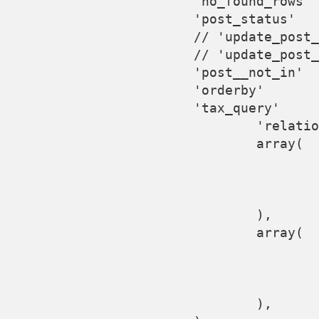
			'no_found_rows'          => true,

			'post_status'            => 'publish',

			// 'update_post_meta_cache' => false,

			// 'update_post_term_cache' => false,

			'post__not_in'           => array( $post_id ),

			'orderby'                => 'rand',

			'tax_query'              => array(

				'relation' => 'OR',

				array(

					'taxonomy' => 'category',

					'field'    => 'slug',

					'terms'    => $category_list,

				),

				array(

					'taxonomy' => 'post_tag',

					'field'    => 'slug',

					'terms'    => $tag_list,

				),
