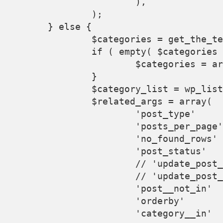
			),

		);

	} else {

		$categories = get_the_terms( $post_id, 'category' );

		if ( empty( $categories ) || is_wp_error( $categories ) ) {

			$categories = array();

		}

		$category_list = wp_list_pluck( $categories, 'term_id' );

		$related_args = array(

			'post_type'              => 'post',

			'posts_per_page'         => 6,

			'no_found_rows'          => true,

			'post_status'            => 'publish',

			// 'update_post_meta_cache' => false,

			// 'update_post_term_cache' => false,

			'post__not_in'           => array( $post_id ),

			'orderby'                => 'rand',

			'category__in'           => $category_list,
