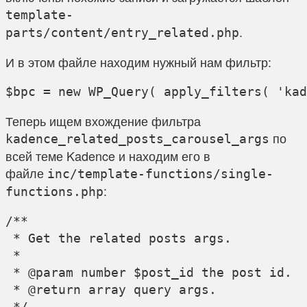
template-
.
parts/content/entry_related.php
И в этом файле находим нужный нам фильтр:
Теперь ищем вхождение фильтра
по
kadence_related_posts_carousel_args
всей теме Kadence и находим его в
файле
inc/template-functions/single-
:
functions.php
/**

 * Get the related posts args.

 *

 * @param number $post_id the post id.

 * @return array query args.

 */
