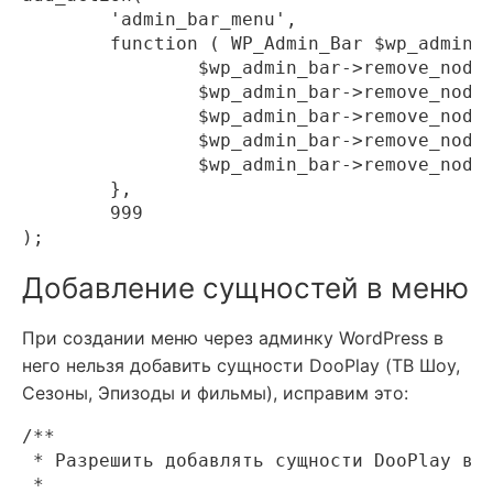
	'admin_bar_menu',

	function ( WP_Admin_Bar $wp_admin_bar ) {

		$wp_admin_bar->remove_node( 'wp-logo' );

		$wp_admin_bar->remove_node( 'customize' );

		$wp_admin_bar->remove_node( 'comments' );

		$wp_admin_bar->remove_node( 'wpseo-menu' );

		$wp_admin_bar->remove_node( 'search' );

	},

	999

Добавление сущностей в меню
При создании меню через админку WordPress в
него нельзя добавить сущности DooPlay (ТВ Шоу,
Сезоны, Эпизоды и фильмы), исправим это:
/**

 * Разрешить добавлять сущности DooPlay в м
 *
