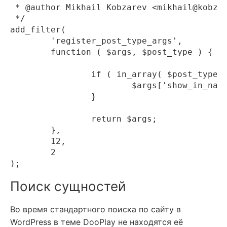
 * @author Mikhail Kobzarev <mikhail@kobzar
 */

add_filter(

	'register_post_type_args',

	function ( $args, $post_type ) {

		if ( in_array( $post_type, [ 'movies', 'tvshows', 'seasons', 'episodes' ] ) ) {

			$args['show_in_nav_menus']   = true;

		}

		return $args;

	},

	12,

	2

Поиск сущностей
Во время стандартного поиска по сайту в
WordPress в теме DooPlay не находятся её