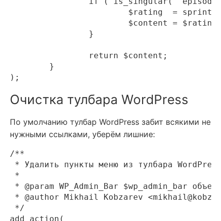
		if ( is_singular( 'episodes' ) ) {

			$rating  = sprintf( '<div class="starstruck-ptype">%s</div>', starstruck_post_display() );

			$content = $rating . $content;

		}

		return $content;

	}

Очистка тулбара WordPress
По умолчанию тулбар WordPress забит всякими не
нужными ссылками, уберём лишние:
/**

 * Удалить пункты меню из тулбара WordPress
 *

 * @param WP_Admin_Bar $wp_admin_bar объект
 * @author Mikhail Kobzarev <mikhail@kobzar
 */

add_action(
