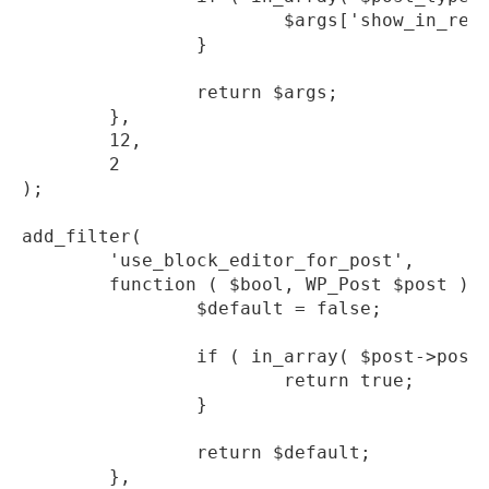
			$args['show_in_rest'] = false;

		}

		return $args;

	},

	12,

	2

);

add_filter(

	'use_block_editor_for_post',

	function ( $bool, WP_Post $post ) {

		$default = false;

		if ( in_array( $post->post_type, [ 'movies', 'tvshows', 'seasons', 'episodes', 'post' ] ) ) {

			return true;

		}

		return $default;

	},
