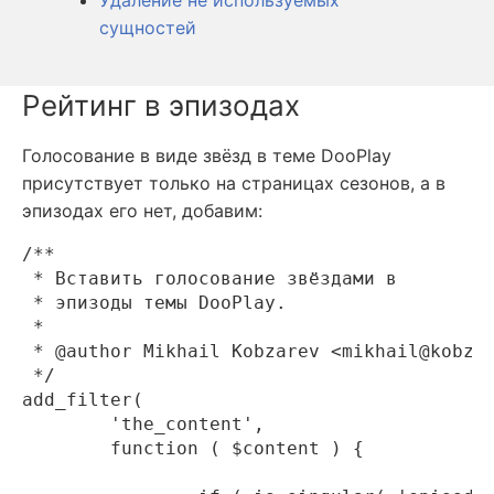
Удаление не используемых
сущностей
Рейтинг в эпизодах
Голосование в виде звёзд в теме DooPlay
присутствует только на страницах сезонов, а в
эпизодах его нет, добавим:
/**

 * Вставить голосование звёздами в

 * эпизоды темы DooPlay.

 *

 * @author Mikhail Kobzarev <mikhail@kobzar
 */

add_filter(

	'the_content',

	function ( $content ) {
