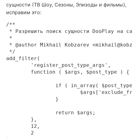
сущности (ТВ Шоу, Сезоны, Эпизоды и фильмы),
исправим это:
/**

 * Разрешить поиск сущности DooPlay на сайт
 *

 * @author Mikhail Kobzarev <mikhail@kobzar
 */

add_filter(

	'register_post_type_args',

	function ( $args, $post_type ) {

		if ( in_array( $post_type, [ 'movies', 'tvshows', 'seasons', 'episodes' ] ) ) {

			$args['exclude_from_search'] = false;

		}

		return $args;

	},

	12,

	2
