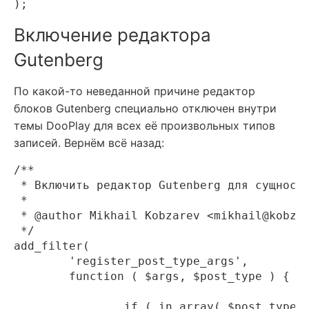
Включение редактора
Gutenberg
По какой-то неведанной причине редактор
блоков Gutenberg специально отключен внутри
темы DooPlay для всех её произвольных типов
записей. Вернём всё назад:
/**

 * Включить редактор Gutenberg для сущносте
 *

 * @author Mikhail Kobzarev <mikhail@kobzar
 */

add_filter(

	'register_post_type_args',

	function ( $args, $post_type ) {

		if ( in_array( $post_type, [ 'movies', 'tvshows', 'seasons', 'episodes' ] ) ) {
