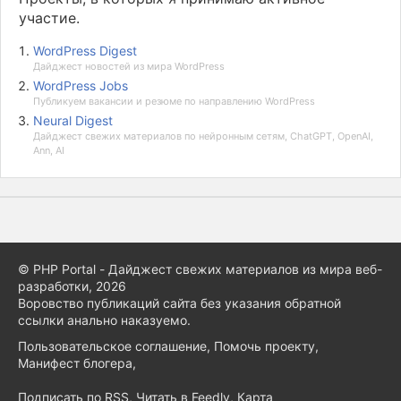
участие.
WordPress Digest
Дайджест новостей из мира WordPress
WordPress Jobs
Публикуем вакансии и резюме по направлению WordPress
Neural Digest
Дайджест свежих материалов по нейронным сетям, ChatGPT, OpenAI,
Ann, AI
© PHP Portal - Дайджест свежих материалов из мира веб-
разработки, 2026
Воровство публикаций сайта без указания обратной
ссылки анально наказуемо.
Пользовательское соглашение
,
Помочь проекту
,
Манифест блогера
,
Подписать по RSS
,
Читать в Feedly
,
Карта