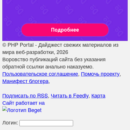
© PHP Portal - Дайджест свежих материалов из
мира веб-разработки, 2026
Воровство публикаций сайта без указания
обратной ссылки анально наказуемо.
Пользовательское соглашение
,
Помочь проекту
,
Манифест блогера
,
Подписать по RSS
,
Читать в Feedly
,
Карта
Сайт работает на
Логин: