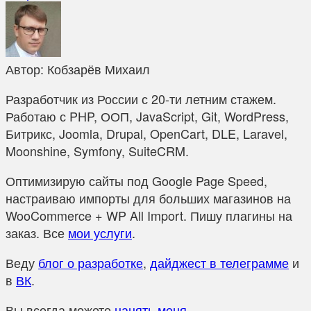
Автор:
Кобзарёв Михаил
Разработчик из России с 20-ти летним стажем.
Работаю с PHP, ООП, JavaScript, Git, WordPress,
Битрикс, Joomla, Drupal, OpenCart, DLE, Laravel,
Moonshine, Symfony, SuiteCRM.
Оптимизирую сайты под Google Page Speed,
настраиваю импорты для больших магазинов на
WooCommerce + WP All Import. Пишу плагины на
заказ. Все
мои услуги
.
Веду
блог о разработке
,
дайджест в телеграмме
и
в
ВК
.
Вы всегда можете
нанять меня
.