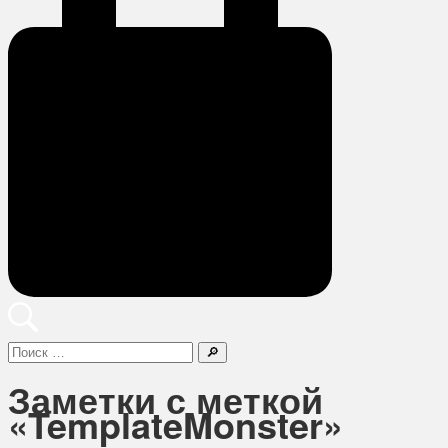
Поиск
Заметки с меткой
«TemplateMonster»