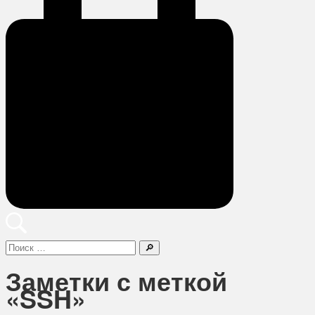
Поиск
Заметки с меткой
«SSH»