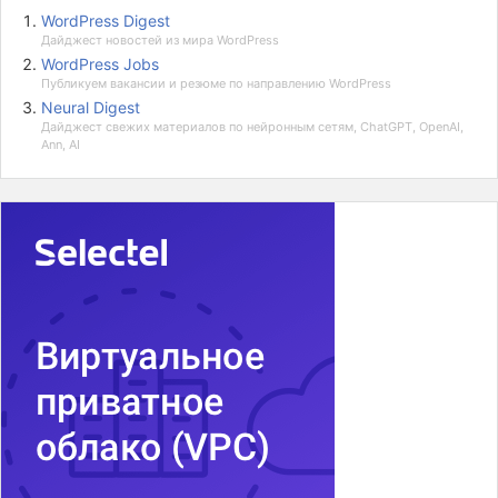
WordPress Digest
Дайджест новостей из мира WordPress
WordPress Jobs
Публикуем вакансии и резюме по направлению WordPress
Neural Digest
Дайджест свежих материалов по нейронным сетям, ChatGPT, OpenAI,
Ann, AI