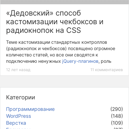
«Дедовский» способ
кастомизации чекбоксов и
радиокнопок на CSS
Теме кастомизации стандартных контроллов
(радиокнопок и чекбоксов) посвящено огромное
количество статей, но все они сводятся к
подключению ненужных
jQuery-плагинов
, роль
которых — полная замена нативных
checkbox
и
12 лет назад
11 комментариев
radio
на смесь непонятных структур HTML и
JavaScript.
Категории
Программирование
(290)
WordPress
(148)
Верстка
(109)