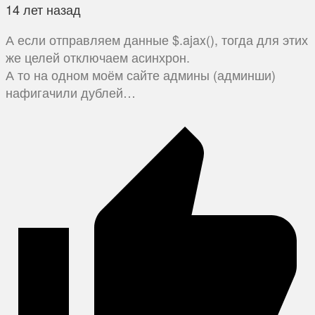
14 лет назад
А если отправляем данные $.ajax(), тогда для этих
же целей отключаем асинхрон.
А то на одном моём сайте админы (админши)
нафигачили дублей…